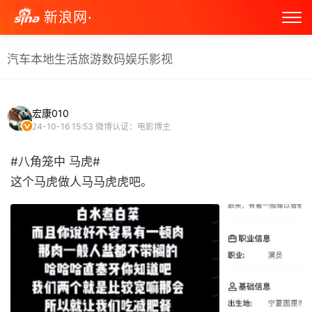
新浪网·
汽车
本地生活
旅游
数码
娱乐
影视
宏康010
24-10-16 15:53
微博认证：电影博主
#八角笼中 马虎#
这个马虎做人马马虎虎吧。 ​