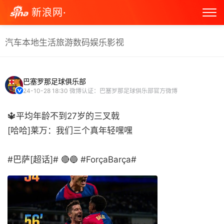
新浪网·
汽车
本地生活
旅游
数码
娱乐
影视
巴塞罗那足球俱乐部
24-10-28 18:30
微博认证：巴塞罗那足球俱乐部官方微博
🔱平均年龄不到27岁的三叉戟
[哈哈]莱万：我们三个真年轻嘿嘿
#巴萨[超话]# 🔴🔵 #ForçaBarça# ​