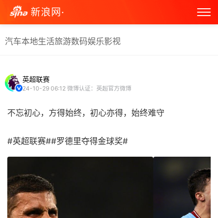
新浪网·
汽车
本地生活
旅游
数码
娱乐
影视
英超联赛
24-10-29 06:12
微博认证：英超官方微博
不忘初心，方得始终，初心亦得，始终难守
#英超联赛##罗德里夺得金球奖# ​