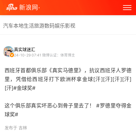
新浪网·
汽车
本地生活
旅游
数码
娱乐
影视
真实球迷汇
24-10-29 07:41
微博认证：体育博主
西班牙首都俱乐部《真实马德里》，抗议西班牙人罗德
里，凭借给西班牙打下欧洲杯拿金球[汗][汗][汗][汗]
[汗]#金球奖#
这个俱乐部真实坏恶心到骨子里去了！ #罗德里夺得金
球奖# ​
发布于 吉林