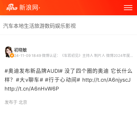
新浪网·
汽车
本地生活
旅游
数码
娱乐
影视
初晓敏
24-11-09 18:49
微博认证：《车若初见》主持人 制片人 微博2024年度跨域之星 微博原创视频博主
#奥迪发布新品牌AUDI# 没了四个圈的奥迪 它长什么
样？#大v聊车# #行于心动间# http://t.cn/A6njyscJ ​
http://t.cn/A6nHvW6P ​
发布于 北京