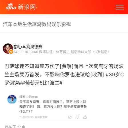
新浪网·
汽车
本地生活
旅游
数码
娱乐
影视
卷毛siu狗奥德赛
24-11-16 10:46
微博认证：体育博主 超话粉丝大咖（C罗超话）
巴萨球迷不知道莱万伤了[费解]而且上次葡萄牙客场波
兰主场莱万首发，不影响你罗也进球哈[收到] #39岁C
罗倒钩##葡萄牙5比1波兰# ​
发布于 北京