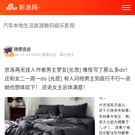
新浪网·
汽车
本地生活
旅游
数码
娱乐
影视
随便追追
24-12-01 19:40
微博认证：娱乐博主
京洛再无佳人作者男主梦女[允悲] 难怪写了那么多do！
还和女二一周一do [允悲] 有人问他男主到底行不行～说
她也想体验下！ 还说女主总体满意！ ​