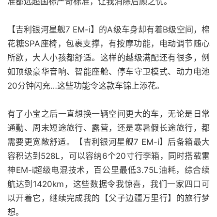
准都远超国标严苛标准，让我消除后顾之忧。
【吉利银河星舰7 EM-i】的A级车身却有着B级空间，棉
花糖SPA座椅，包裹支撑，有按摩功能，电动调节随心
所欲，大人小孩都舒适。这样的越级满配还有很多，例
如顶级豪华音响、智能座舱、停车守卫模式、动力电池
20分钟闪充…这些功能令这款车锦上添花。
有了小宝之后一直想换一辆空间更大的车，无论是日常
通勤、周末短途旅行、露营，还是寒暑假长途旅行，都
需要更宽敞舒适。【吉利银河星舰7 EM-i】后备箱最大
容积达到528L，可以容纳6个20寸行李箱，同时搭载雷
神EM-i超级电混技术，百公里最低3.75L油耗，综合续
航达到1420km，这些数据令我惊喜，我们一家四口可
以开着它，继续完成我的【父子边疆万里行】的旅行梦
想。