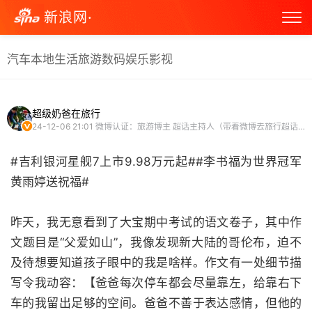
新浪网·
汽车
本地生活
旅游
数码
娱乐
影视
超级奶爸在旅行
24-12-06 21:01
微博认证：旅游博主 超话主持人（带着微博去旅行超话）
#吉利银河星舰7上市9.98万元起##李书福为世界冠军
黄雨婷送祝福#
昨天，我无意看到了大宝期中考试的语文卷子，其中作
文题目是“父爱如山”，我像发现新大陆的哥伦布，迫不
及待想要知道孩子眼中的我是啥样。作文有一处细节描
写令我动容：【爸爸每次停车都会尽量靠左，给靠右下
车的我留出足够的空间。爸爸不善于表达感情，但他的