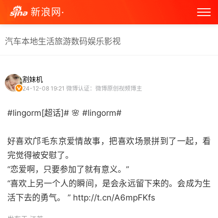
新浪网·
汽车
本地生活
旅游
数码
娱乐
影视
割妹机
24-12-08 19:21
微博认证：微博原创视频博主
#lingorm[超话]# 🌸 #lingorm#
好喜欢邝毛东京爱情故事，把喜欢场景拼到了一起，看
完觉得被安慰了。
“恋爱啊，只要参加了就有意义。”
“喜欢上另一个人的瞬间，是会永远留下来的。会成为生
活下去的勇气。 ” http://t.cn/A6mpFKfs ​