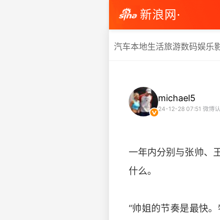
新浪网·
汽车
本地生活
旅游
数码
娱乐
michael5
24-12-28 07:51
微博认
一年内分别与张帅、
什么。
“帅姐的节奏是最快