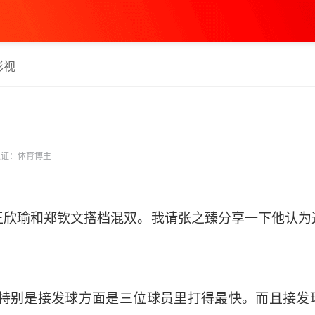
影视
证：体育博主
王欣瑜和郑钦文搭档混双。我请张之臻分享一下他认为
。特别是接发球方面是三位球员里打得最快。而且接发