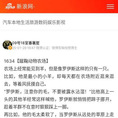
新浪网·
汽车
本地生活
旅游
数码
娱乐
影视
09号18室番薯屋
25-01-29 16:47
微博认证：微博剪辑视频博主
1634【蹴鞠动物农场】
农场上经常能见到羊，但是像罗伊斯这样的只有一只。
比如，他是最小的小羊，却每天都在农场附近逛来逛
去，等着风抚摸自己。
“罗伊斯，注意你的毛，不要被露水沾湿！”比他高上一
头的其他羊经常这样喊他，罗伊斯就悄悄把蹄子挪开，
趁着羊群不在意时狠狠踩上一脚。
再比如，他的毛太柔软了，当罗伊斯从远处的草原上走