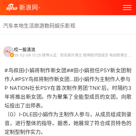
新浪网·
汽车
本地生活
旅游
数码
娱乐
影视
哎一股清流
25-02-06 12:25
微博认证：知名娱乐博主 微博娱评团成员 电视剧博主 视频博主
#鸟叔田小娟将制作新女团##田小娟担任PSY新女团制
作人#PSY鸟叔将制作新女团…田小娟作为主制作人参与
P NATION社长PSY在首次制作男团'TNX'后，时隔约3
年将推出新女团。作为聚集了全能型成员的女团，向歌
坛投出了出师表。
（G）I-DLE田小娟作为主制作人参与，从成员组成到录
音，进行整体的指导。据悉，她展现了符合成员特色的
定制型制作实力。