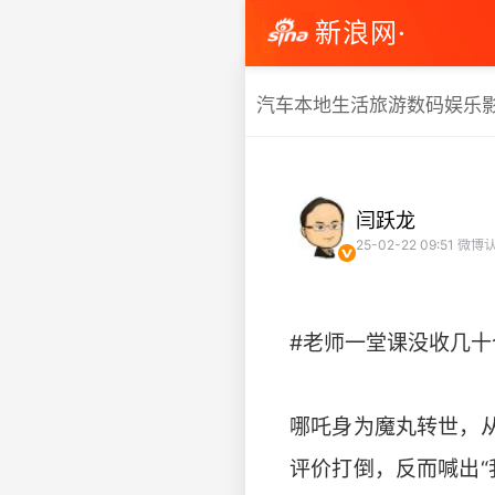
新浪网·
汽车
本地生活
旅游
数码
娱乐
闫跃龙
25-02-22 09:51
微博认
#老师一堂课没收几
哪吒身为魔丸转世，
评价打倒，反而喊出