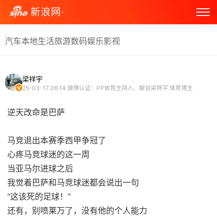
新浪网·
汽车
本地生活
旅游
数码
娱乐
影视
梁祥宇
25-03-17 06:14
微博认证：PP体育主持人、解说梁祥宇 体育博主
逆天改命是巴萨
马竞退出本赛季西甲争冠了
心疼马竞球迷的这一周
当亚马尔进球之后
我觉着巴萨和马竞球迷都会说出一句
“这该死的足球！”
还有，别喷莱万了，没有他的个人能力