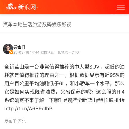
新浪网·
汽车
本地生活
旅游
数码
娱乐
影视
吴会肖
25-03-18 14:44
微博认证：长城汽车CTO
全新蓝山是一台非常值得推荐的中大型SUV，超低的油
耗就是值得推荐的理由之一，根据数据显示有近95%的
用户百公里平均油耗低于6L，和小轿车一个水平，那么
它是如何实现既省油费，又省保养的呢？这么强的Hi4
系统确定不来了解一下嘛？#魏牌全新蓝山##长城Hi4#
http://t.cn/A6B9dlbP ​
发布于 河北