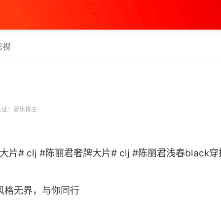
影视
认证：音乐博主
大片# clj #陈丽君奢牌大片# clj #陈丽君浅春black穿
风格无界，与你同行