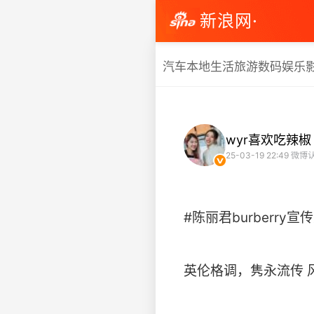
新浪网·
汽车
本地生活
旅游
数码
娱乐
wyr喜欢吃辣椒
25-03-19 22:49
微博
#陈丽君burberry宣传
英伦格调，隽永流传 