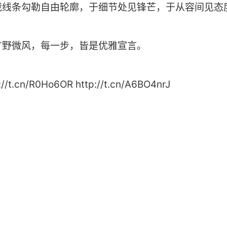
裁线条勾勒自由轮廓，于细节处见锋芒，于从容间见态
旷野微风，每一步，皆是优雅宣言。
cn/R0Ho6OR http://t.cn/A6BO4nrJ ​