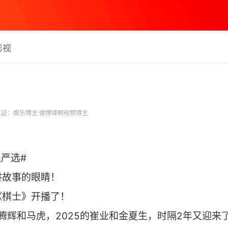
影视
证：娱乐博主 微博译制视频博主
强严选#
讲故事的眼睛！
《棋士》开播了！
的腾辉和马虎，2025的崔业和金夏生，时隔2年又迎来