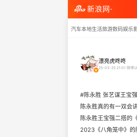
新浪网·
汽车
本地生活
旅游
数码
娱乐
漂亮虎咚咚
25-03-25 21:01
微博认
#陈永胜 张艺谋王宝
陈永胜真的有一双会
陈永胜王宝强二搭的
2023《八角笼中》