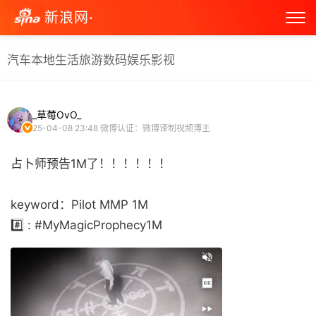
新浪网·
汽车
本地生活
旅游
数码
娱乐
影视
_草莓OvO_
25-04-08 23:48
微博认证：微博译制视频博主
占卜师预告1M了！！！！！！
keyword：Pilot MMP 1M
#️⃣ : #MyMagicProphecy1M ​