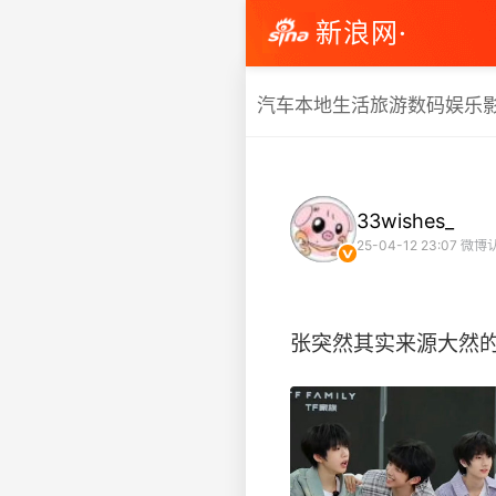
新浪网·
汽车
本地生活
旅游
数码
娱乐
33wishes_
25-04-12 23:07
微博认
张突然其实来源大然的