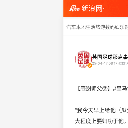
新浪网·
汽车
本地生活
旅游
数码
娱乐
英国足球那点事
25-04-17 08:17
微博认
【感谢师父🥹】#皇
“我今天早上给他（
大程度上要归功于他