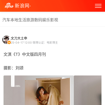
新浪网·
汽车
本地生活
旅游
数码
娱乐
影视
文刀大土申
25-04-17 12:00
微博认证：电影博主
文淇《T》中文版四月刊
摄影：刘颂 ​