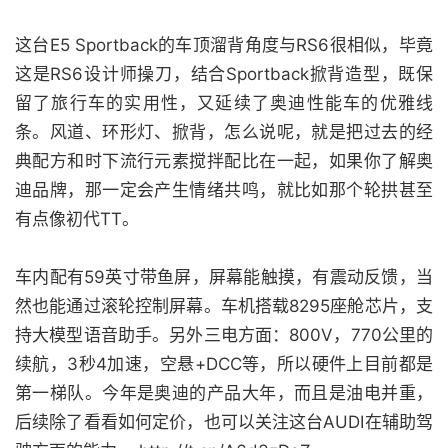
这台E5 Sportback的车顶溜背角度与RS6很相似，毕竟
这是RS6设计师操刀，结合Sportback掀背造型，既保
留了旅行车的实用性，又延续了奥迪性能车的优雅线
条。风道、环形灯、掀背，怎么说呢，就是把过去的经
典配方和时下流行元素搅拌配比在一起，如果你了解奥
迪品牌，那一定会产生情绪共鸣，就比如那个轮拱甚至
有点像初代TT。
车内配有59英寸带鱼屏，屏幕能触摸，有震动反馈，当
然也能通过滚轮控制屏幕。车机搭载8295座舱芯片，支
持大模型语音助手。另外三电方面：800V，770公里的
续航，3秒4加速，空悬+DCC等，所以硬件上目前都是
第一梯队。今年是奥迪的产品大年，而且是油电并重，
后续除了看看如何定价，也可以关注这台AUDI在辅助驾