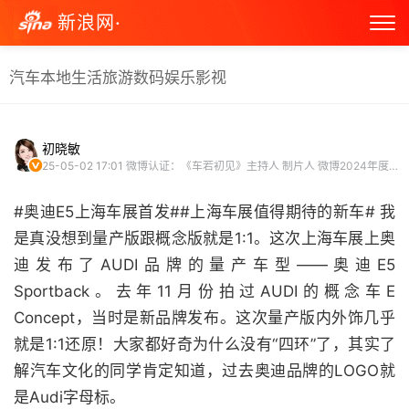
新浪网·
汽车
本地生活
旅游
数码
娱乐
影视
初晓敏
25-05-02 17:01
微博认证：《车若初见》主持人 制片人 微博2024年度跨域之星 微博原创视频博主
#奥迪E5上海车展首发##上海车展值得期待的新车# 我
是真没想到量产版跟概念版就是1:1。这次上海车展上奥
迪发布了AUDI品牌的量产车型——奥迪E5
Sportback。去年11月份拍过AUDI的概念车E
Concept，当时是新品牌发布。这次量产版内外饰几乎
就是1:1还原！大家都好奇为什么没有“四环”了，其实了
解汽车文化的同学肯定知道，过去奥迪品牌的LOGO就
是Audi字母标。