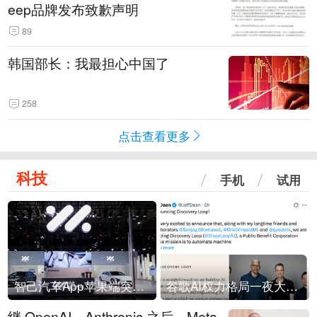
eep品牌发布致歉声明
89
韩国部长：我最担心中国了
258
点击查看更多
科技
手机
试用
智己汽车App苹果端突然“下架”
谷歌AI权力格局一夜大洗牌
继 OpenAI、Anthropic 之后，Meta