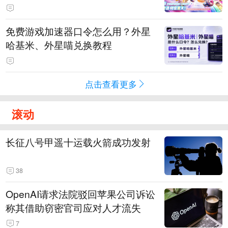
PY 正版3D消除手游《消消奇遇》
惊喜曝光
免费游戏加速器口令怎么用？外星
哈基米、外星喵兑换教程
点击查看更多
滚动
长征八号甲遥十运载火箭成功发射
38
OpenAI请求法院驳回苹果公司诉讼
称其借助窃密官司应对人才流失
7