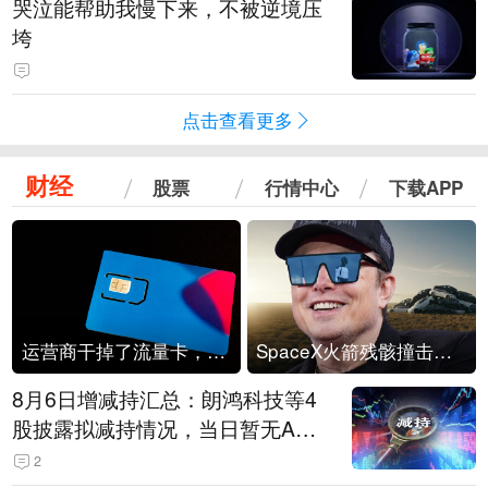
哭泣能帮助我慢下来，不被逆境压
垮
点击查看更多
财经
股票
行情中心
下载APP
运营商干掉了流量卡，他们真的玩不起了
SpaceX火箭残骸撞击月球
8月6日增减持汇总：朗鸿科技等4
股披露拟减持情况，当日暂无A股
公司披露拟增持情况（表）
2