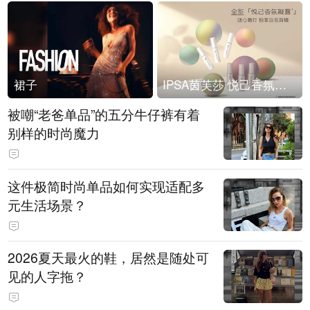
裙子
IPSA茵芙莎 悦己香氛凝露上市
被嘲“老爸单品”的五分牛仔裤有着
别样的时尚魔力
这件极简时尚单品如何实现适配多
元生活场景？
2026夏天最火的鞋，居然是随处可
见的人字拖？