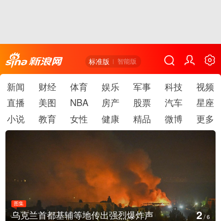
标准版
智能版
新闻
财经
体育
娱乐
军事
科技
视频
直播
美图
NBA
房产
股票
汽车
星座
小说
教育
女性
健康
精品
微博
更多
图集
3
美国：肯尼迪宣布医疗改革新举措
/
6