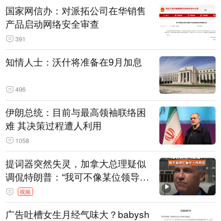
国家网信办：对派拓公司在华销售
产品启动网络安全审查
391
知情人士：沃什将准备在9月加息
496
伊朗总统：目前与最高领袖联络困
难 其决策过程遭人利用
1058
提词器突然失灵，加拿大总理疑似
调侃特朗普：“我可不像某位领导
人，把这当成一场阴谋”，全场哄笑
视频
广告吐槽女生月经气味大？babysh