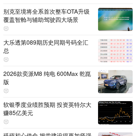
别克至境将全系首次整车OTA升级
覆盖智舱与辅助驾驶四大场景
大乐透第089期历史同期号码全汇
总
2026款奕派M8 纯电 600Max 乾崑
版
软银季度业绩胜预期 投资英特尔大
赚85亿美元
砥砺初心使命 把党建设得更加坚强