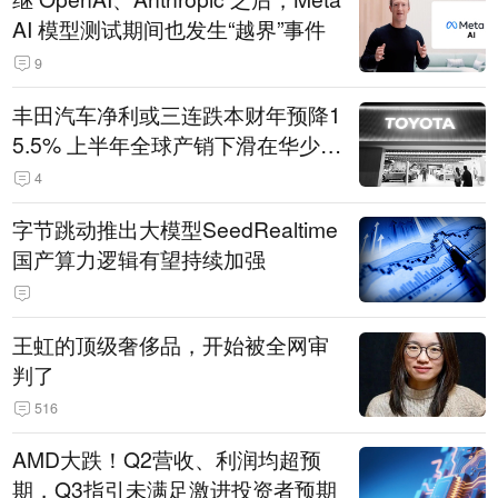
AI 模型测试期间也发生“越界”事件
9
丰田汽车净利或三连跌本财年预降1
5.5% 上半年全球产销下滑在华少卖
14.3万辆
4
字节跳动推出大模型SeedRealtime
国产算力逻辑有望持续加强
王虹的顶级奢侈品，开始被全网审
判了
516
AMD大跌！Q2营收、利润均超预
期，Q3指引未满足激进投资者预期