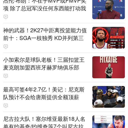
杰伦·布朗：不在乎MVP或FMVP奖
项 除了总冠军没任何东西能打动我
神的武器！2K27中距离投篮能力值
前十：SGA一枝独秀 KD并列第三
小加索尔是球队老板！三届扣篮王
麦克朗加盟西班牙赫罗纳俱乐部
最高可签4年2.7亿！美记：尼克斯
队预计不会给唐斯提供全额顶薪
尼古拉大队！塞尔维亚最新18人名
单有约基奇/约维奇等7个叫尼古拉