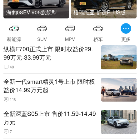
海豹08EV 905旗舰型
格瑞维亚 舒适PLUS版
新能源
SUV
MPV
轿车
更多
纵横F700正式上市 限时权益价29.
99万元-33.99万元
49
全新一代smart精灵1号上市 限时权
益价14.99万元起
116
全新深蓝S05上市 售价11.59-14.49
万元
7