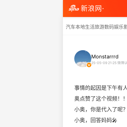
新浪网·
汽车
本地生活
旅游
数码
娱乐
Monstarrrd
25-05-09 21:25
微博认
事情的起因是下午有人
奥点赞了这个视频！
小奥，你是代入了呢
小奥，回答妈妈🎤 ​