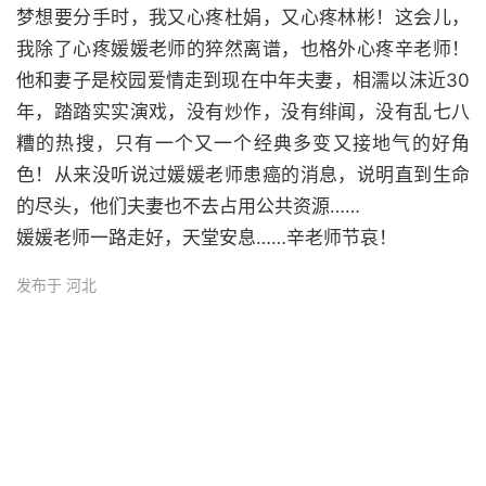
梦想要分手时，我又心疼杜娟，又心疼林彬！这会儿，
我除了心疼媛媛老师的猝然离谱，也格外心疼辛老师！
他和妻子是校园爱情走到现在中年夫妻，相濡以沫近30
年，踏踏实实演戏，没有炒作，没有绯闻，没有乱七八
糟的热搜，只有一个又一个经典多变又接地气的好角
色！从来没听说过媛媛老师患癌的消息，说明直到生命
的尽头，他们夫妻也不去占用公共资源……
媛媛老师一路走好，天堂安息……辛老师节哀！
发布于 河北