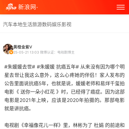
新浪网·
汽车
本地生活
旅游
数码
娱乐
影视
黄橙金紫V
25-05-21 13:03
微博认证：电视剧博主
#朱媛媛去世# #朱媛媛 抗癌五年# 从来没有因为哪个明
星去世让我这么意外，这么心疼她的伴侣！家人发布的
公告里面说抗癌5年，也就是说，媛媛老师和易烊千玺拍
电影《 送你一朵小红花 》时，已经得了癌症。因为这部
电影是2021年上映，应该是2020年拍摄的。那部电影
就是讲抗癌。
电视剧《幸福像花儿一样》里，林彬为了 杜娟 的前途和