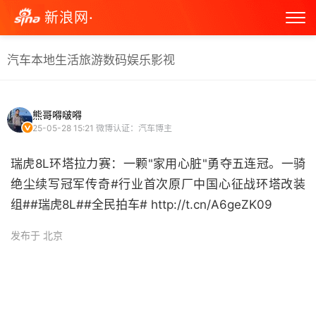
新浪网·
汽车
本地生活
旅游
数码
娱乐
影视
熊哥嘚啵嘚
25-05-28 15:21
微博认证：汽车博主
瑞虎8L环塔拉力赛：一颗"家用心脏"勇夺五连冠。一骑
绝尘续写冠军传奇#行业首次原厂中国心征战环塔改装
组##瑞虎8L##全民拍车# http://t.cn/A6geZK09 ​
发布于 北京