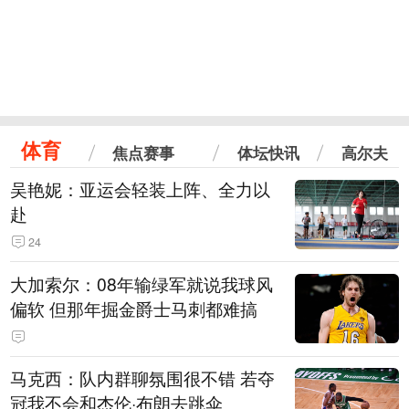
体育
焦点赛事
体坛快讯
高尔夫
吴艳妮：亚运会轻装上阵、全力以
赴
24
大加索尔：08年输绿军就说我球风
偏软 但那年掘金爵士马刺都难搞
马克西：队内群聊氛围很不错 若夺
冠我不会和杰伦·布朗去跳伞