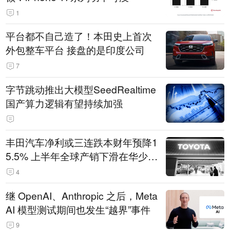
1
平台都不自己造了！本田史上首次
外包整车平台 接盘的是印度公司
7
字节跳动推出大模型SeedRealtime
国产算力逻辑有望持续加强
丰田汽车净利或三连跌本财年预降1
5.5% 上半年全球产销下滑在华少卖
14.3万辆
4
继 OpenAI、Anthropic 之后，Meta
AI 模型测试期间也发生“越界”事件
9