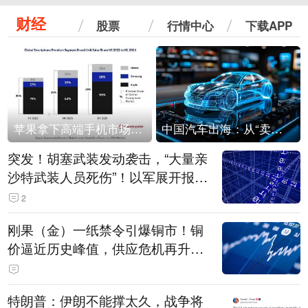
财经
股票
行情中心
下载APP
苹果拿下高端手机市场65%的份额：iPhone 17系列功不可没
中国汽车出海：从“卖出去”到“走进去”
突发！胡塞武装发动袭击，“大量亲
沙特武装人员死伤”！以军展开报复
性空袭
2
刚果（金）一纸禁令引爆铜市！铜
价逼近历史峰值，供应危机再升
级？
特朗普：伊朗不能撑太久，战争将