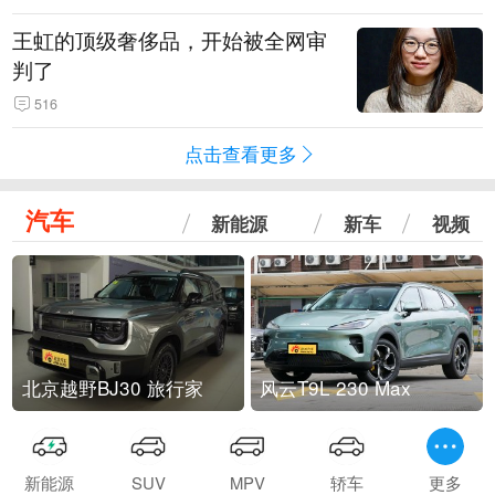
王虹的顶级奢侈品，开始被全网审
判了
516
点击查看更多
汽车
新能源
新车
视频
北京越野BJ30 旅行家
风云T9L 230 Max
新能源
SUV
MPV
轿车
更多