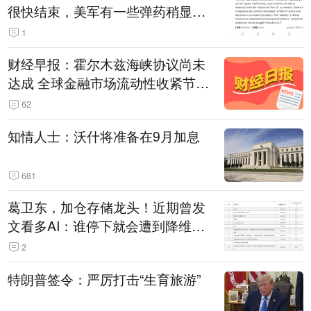
很快结束，美军有一些弹药稍显紧
张！伊朗公布拟议的海峡管理文本
1
财经早报：霍尔木兹海峡协议尚未
达成 全球金融市场流动性收紧节奏
暂缓
62
知情人士：沃什将准备在9月加息
681
葛卫东，加仓存储龙头！近期曾发
文看多AI：谁停下就会遭到降维打
击
2
特朗普签令：严厉打击“生育旅游”