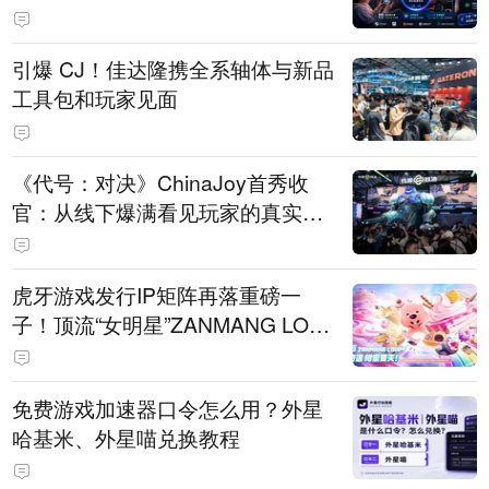
引爆 CJ！佳达隆携全系轴体与新品
工具包和玩家见面
《代号：对决》ChinaJoy首秀收
官：从线下爆满看见玩家的真实期
待
虎牙游戏发行IP矩阵再落重磅一
子！顶流“女明星”ZANMANG LOO
PY 正版3D消除手游《消消奇遇》
惊喜曝光
免费游戏加速器口令怎么用？外星
哈基米、外星喵兑换教程