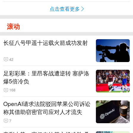
点击查看更多
滚动
长征八号甲遥十运载火箭成功发射
42
足彩彩果：里昂客战遭逆转 塞萨洛
爆5倍冷负
168
OpenAI请求法院驳回苹果公司诉讼
称其借助窃密官司应对人才流失
7