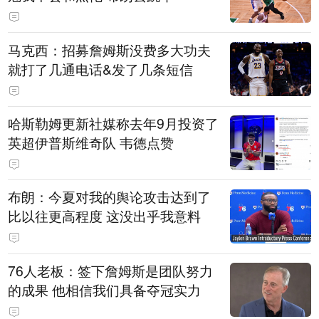
马克西：招募詹姆斯没费多大功夫
就打了几通电话&发了几条短信
哈斯勒姆更新社媒称去年9月投资了
英超伊普斯维奇队 韦德点赞
布朗：今夏对我的舆论攻击达到了
比以往更高程度 这没出乎我意料
76人老板：签下詹姆斯是团队努力
的成果 他相信我们具备夺冠实力