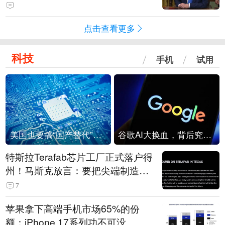
点击查看更多
科技
手机
试用
美国也要搞“国产替代”？先算清三笔账
谷歌AI大换血，背后究竟发生了什么？
特斯拉Terafab芯片工厂正式落户得
州！马斯克放言：要把尖端制造带
回美国
7
苹果拿下高端手机市场65%的份
额：iPhone 17系列功不可没