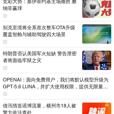
竞彩大势：塞伊奈约基主场难胜 桑
纳菲赢球
别克至境将全系首次整车OTA升级
覆盖智舱与辅助驾驶四大场景
特朗普否认美国军火短缺 警告泄密
者将面临牢狱之灾
OPENAI：面向免费用户，我们将默认模型升级为
GPT-5.6 LUNA，并扩大使用权限，提供无限量文
本聊天服务。
借汛情造谣博流量，横州市18人被
警方依法查处