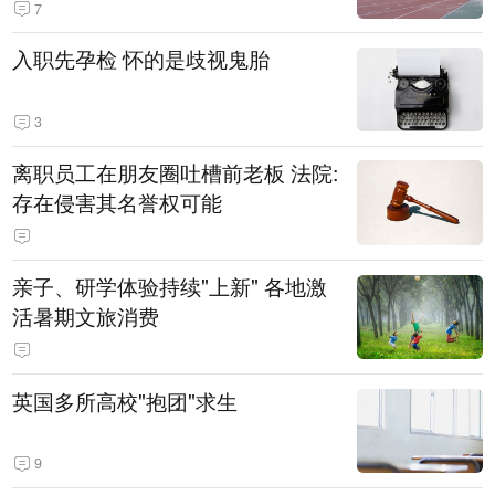
7
入职先孕检 怀的是歧视鬼胎
3
离职员工在朋友圈吐槽前老板 法院:
存在侵害其名誉权可能
亲子、研学体验持续"上新" 各地激
活暑期文旅消费
英国多所高校"抱团"求生
9