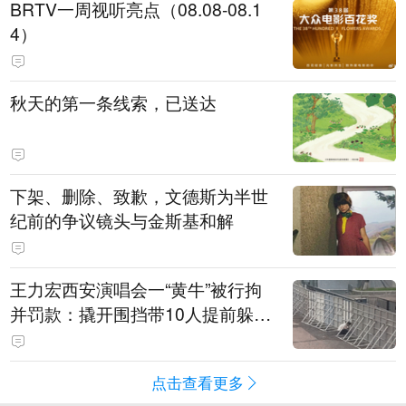
BRTV一周视听亮点（08.08-08.1
4）
秋天的第一条线索，已送达
下架、删除、致歉，文德斯为半世
纪前的争议镜头与金斯基和解
王力宏西安演唱会一“黄牛”被行拘
并罚款：撬开围挡带10人提前躲进
场馆清洁室，开唱前还没混入观众
席就被抓
点击查看更多