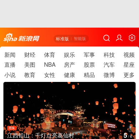
标准版
智能版
新闻
财经
体育
娱乐
军事
科技
视频
直播
美图
NBA
房产
股票
汽车
星座
小说
教育
女性
健康
精品
微博
更多
图集
6
上海：七彩稻田画迎最佳观赏期
/
6