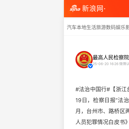
新浪网·
汽车
本地生活
旅游
数码
娱乐
最高人民检察院
25-06-20 16:26
微博认
#法治中国行#【浙江
19日，检察日报“法
月，台州市、路桥区
人员犯罪情况白皮书