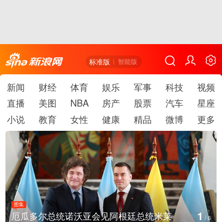
标准版
智能版
新闻
财经
体育
娱乐
军事
科技
视频
直播
美图
NBA
房产
股票
汽车
星座
小说
教育
女性
健康
精品
微博
更多
图集
2
美国斯波坎：野火烧毁700多所房屋
/
6