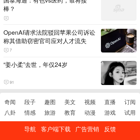
国泰海通：有色vs医药，谁将接
起
棒？
OpenAI请求法院驳回苹果公司诉讼
称其借助窃密官司应对人才流失
7
“姜小柔”去世，年仅24岁
91
奇闻
段子
趣图
美文
视频
直播
订阅
八卦
情感
旅游
教育
动漫
游戏
试用
导航
客户端下载
广告营销
反馈