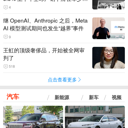
14.3万辆
4
继 OpenAI、Anthropic 之后，Meta
AI 模型测试期间也发生“越界”事件
9
王虹的顶级奢侈品，开始被全网审
判了
518
点击查看更多
汽车
新能源
新车
视频