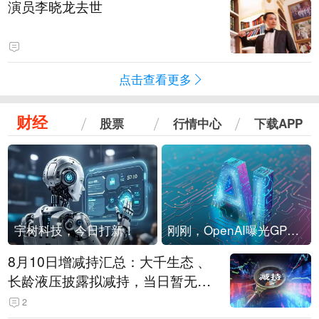
演员李晓龙去世
点击查看更多
财经
股票
行情中心
下载APP
宇树科技，今日打新！
刚刚，OpenAI曝光GPT-6！传10万亿参数，8月强行发布
8月10日增减持汇总：大千生态 、
长龄液压披露拟减持，当日暂无A
股增持（表）
2