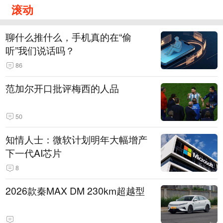
滚动
聊什么推什么，手机真的在“偷
听”我们说话吗？
86
范加尔开口批评梅西的人品
50
知情人士：微软计划明年大幅增产
下一代AI芯片
8
2026款秦MAX DM 230km超越型