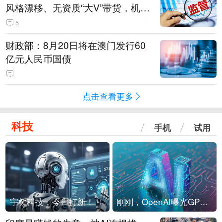
风格漂移、无资质“大V”带货，机构
被暂停新产品注册3个月
5
财政部：8月20日将在澳门发行60
亿元人民币国债
点击查看更多
科技
手机
试用
宇树科技，今日打新！
刚刚，OpenAI曝光GPT-6！传10万亿参数，8月强行发布