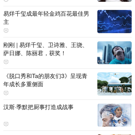
易烊千玺成最年轻金鸡百花最佳男
主
刚刚 | 易烊千玺、卫诗雅、王骁、
萨日娜、陈丽君，获奖！
《脱口秀和Ta的朋友们3》呈现青
年成长多重侧面
汉斯·季默把厨事打造成战事