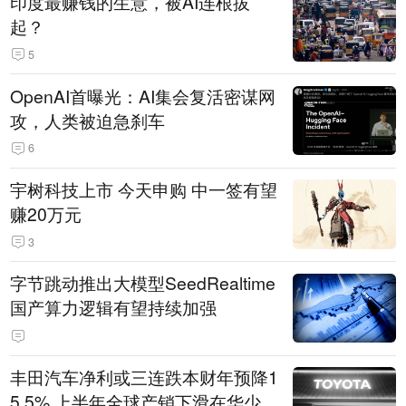
印度最赚钱的生意，被AI连根拔
起？
5
OpenAI首曝光：AI集会复活密谋网
攻，人类被迫急刹车
6
宇树科技上市 今天申购 中一签有望
赚20万元
3
字节跳动推出大模型SeedRealtime
国产算力逻辑有望持续加强
丰田汽车净利或三连跌本财年预降1
5.5% 上半年全球产销下滑在华少卖