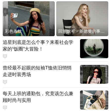
彩色条纹
回溯妮可・基德曼的事业轨迹
追星到底是怎么个事？来看社会学
家的“饭圈”大冒险！
曾经最不起眼的短袖T恤依旧悄悄
走进时装秀场
每天上班的通勤包，究竟该怎么兼
顾时尚与实用