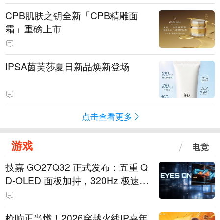
CPB肌肤之钥全新「CPB精雕面
霜」重磅上市
IPSA茵芙莎夏日新品焕新登场
点击查看更多
游戏
电竞
技嘉 GO27Q32 正式发布：五重 Q
D-OLED 面板加持，320Hz 极速与
影院级画面兼得
枪响正当燃！2026穿越火线IP嘉年