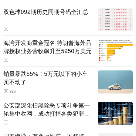
双色球092期历史同期号码全汇总
海湾开发商重金冠名 特朗普海外品
牌授权业务营收飙升至5950万美元
销量暴跌55%！5万元以下的小车
卖不动了
926
公安部深化扫黑除恶专项斗争第一
轮集中收网，成功打掉各类犯罪团
伙1000余个，抓获犯罪嫌疑人820
0余名，破获各类刑事案件5400余