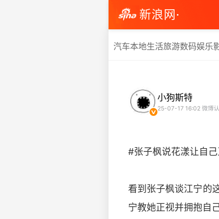
新浪网·
汽车
本地生活
旅游
数码
娱乐
小狗斯特
25-07-17 16:02
微博认
#张子枫说花漾让自己正
看到张子枫谈江宁的这
宁教她正视并拥抱自己