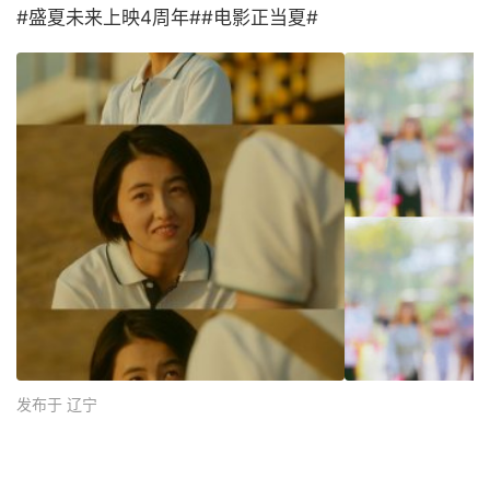
#盛夏未来上映4周年##电影正当夏# ​
发布于 辽宁