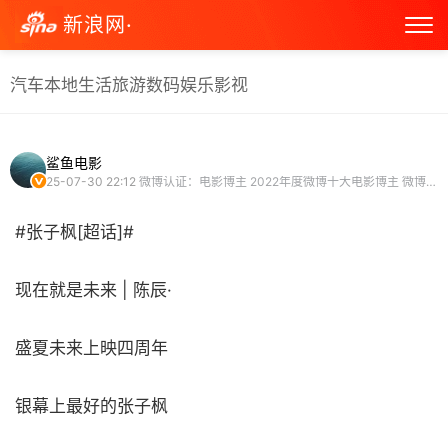
新浪网·
汽车
本地生活
旅游
数码
娱乐
影视
鲨鱼电影
25-07-30 22:12
微博认证：电影博主 2022年度微博十大电影博主 微博剪辑视频博主
#张子枫[超话]#
现在就是未来 | 陈辰·
盛夏未来上映四周年
银幕上最好的张子枫 ​