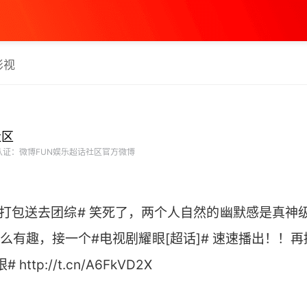
影视
社区
证：微博FUN娱乐超话社区官方微博
打包送去团综# 笑死了，两个人自然的幽默感是真神级别[
这么有趣，接一个#电视剧耀眼[超话]# 速速播出！！
tp://t.cn/A6FkVD2X ​