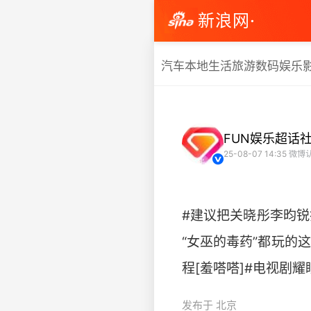
新浪网·
汽车
本地生活
旅游
数码
娱乐
FUN娱乐超话
25-08-07 14:35
微博认
#建议把关晓彤李昀锐
“女巫的毒药”都玩的
程[羞嗒嗒]#电视剧耀眼# ht
发布于 北京