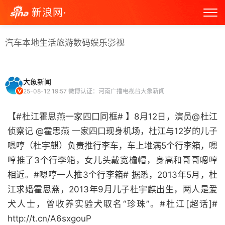
新浪网·
汽车
本地生活
旅游
数码
娱乐
影视
大象新闻
25-08-12 19:57
微博认证：河南广播电视台大象新闻
【#杜江霍思燕一家四口同框# 】8月12日，演员@杜江
侦察记 @霍思燕 一家四口现身机场，杜江与12岁的儿子
嗯哼（杜宇麒）负责推行李车，车上堆满5个行李箱，嗯
哼推了3个行李箱，女儿头戴宽檐帽，身高和哥哥嗯哼
相近。#嗯哼一人推3个行李箱# 据悉，2013年5月，杜
江求婚霍思燕，2013年9月儿子杜宇麒出生，两人是爱
犬人士，曾收养实验犬取名“珍珠”。#杜江[超话]#
http://t.cn/A6sxgouP