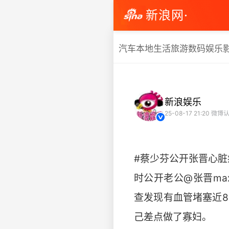
新浪网·
汽车
本地生活
旅游
数码
娱乐
新浪娱乐
25-08-17 21:20
微博认
#蔡少芬公开张晋心脏
时公开老公@张晋m
查发现有血管堵塞近8
己差点做了寡妇。 ​