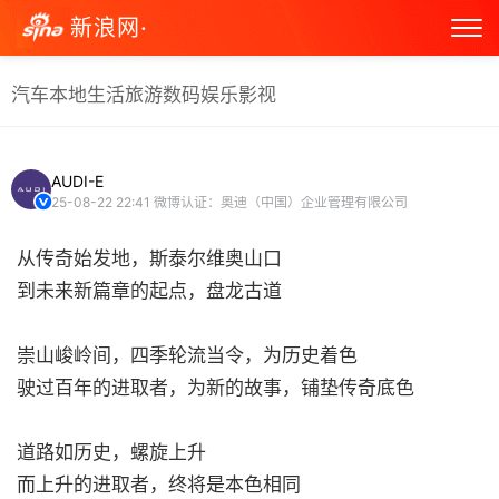
新浪网·
汽车
本地生活
旅游
数码
娱乐
影视
AUDI-E
25-08-22 22:41
微博认证：奥迪（中国）企业管理有限公司
从传奇始发地，斯泰尔维奥山口
到未来新篇章的起点，盘龙古道
崇山峻岭间，四季轮流当令，为历史着色
驶过百年的进取者，为新的故事，铺垫传奇底色
道路如历史，螺旋上升
而上升的进取者，终将是本色相同