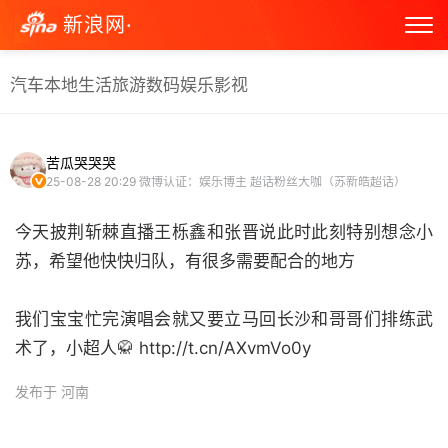
新浪网·
汽车
本地生活
旅游
数码
娱乐
影视
苦瓜哭哭哭
25-08-28 20:29
微博认证：娱乐博主 超话粉丝大咖（苏新皓超话）
今天披荆斩棘直播王栎鑫和张晋说此时此刻特别想念小
苏，希望他快快归队，有很多需要配合的地方
我们宝宝忙完演唱会就又要立马回长沙和哥哥们排练武
术了，小超人🥋 http://t.cn/AXvmVo0y ​
发布于 河南