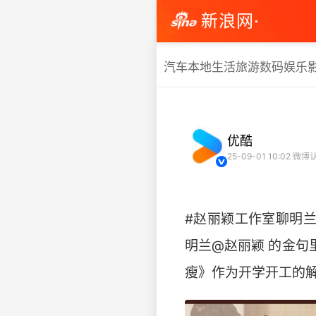
新浪网·
汽车
本地生活
旅游
数码
娱乐
优酷
25-09-01 10:02
微博
#赵丽颖工作室聊明兰
明兰@赵丽颖 的金句
瘦》作为开学开工的解