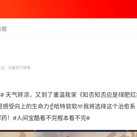
影视
认证：优酷官方微博
# 天气转凉，又到了重温我家《知否知否应是绿肥红
里感受向上的生命力☝哈特软软🫶我将选择这个治愈
药！#人间宝酷看不完根本看不完# ​