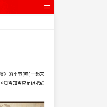
瘦》的季节[哇]一起来
系《知否知否应是绿肥红