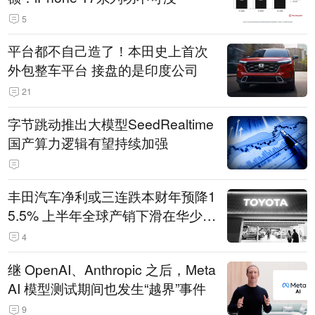
5
平台都不自己造了！本田史上首次
外包整车平台 接盘的是印度公司
21
字节跳动推出大模型SeedRealtime
国产算力逻辑有望持续加强
丰田汽车净利或三连跌本财年预降1
5.5% 上半年全球产销下滑在华少卖
14.3万辆
4
继 OpenAI、Anthropic 之后，Meta
AI 模型测试期间也发生“越界”事件
9