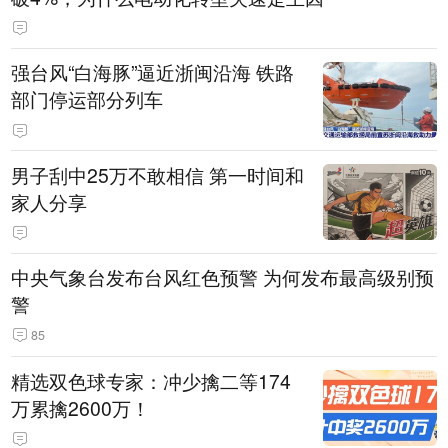
强台风“白海豚”逼近浙闽沿海 铁路
部门停运部分列车
男子刮中25万不敢相信 第一时间和
家人分享
中央气象台发布台风红色预警 为何发布最高级别预
警
85
精选双色球专家：冲少擒二等174
万累擒2600万！