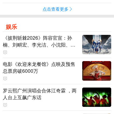
点击查看更多
娱乐
《披荆斩棘2026》阵容官宣：孙
楠、刘畊宏、李光洁、小沈阳、余
文乐、王传君等28位艺人
电影《欢迎来龙餐馆》点映及预售
总票房破6000万
罗云熙广州演唱会合体江奇霖 ，两
人台上互飙广东话