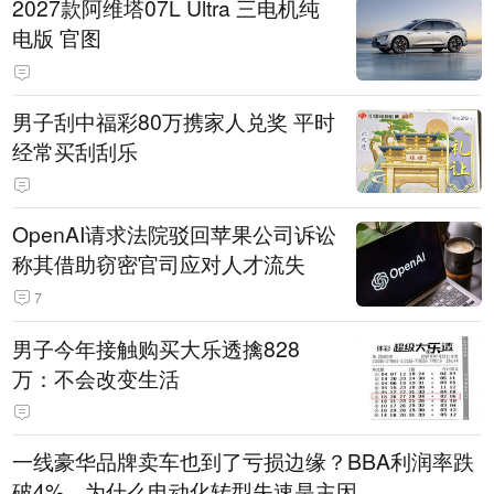
2027款阿维塔07L Ultra 三电机纯
电版 官图
男子刮中福彩80万携家人兑奖 平时
经常买刮刮乐
OpenAI请求法院驳回苹果公司诉讼
称其借助窃密官司应对人才流失
7
男子今年接触购买大乐透擒828
万：不会改变生活
一线豪华品牌卖车也到了亏损边缘？BBA利润率跌
破4%，为什么电动化转型失速是主因