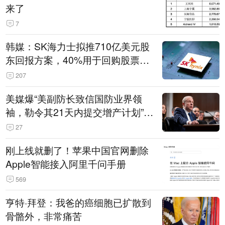
来了
7
韩媒：SK海力士拟推710亿美元股
东回报方案，40%用于回购股票，
相当于美股发行规模
207
美媒爆“美副防长致信国防业界领
袖，勒令其21天内提交增产计划”，
五角大楼回应
27
刚上线就删了！苹果中国官网删除
Apple智能接入阿里千问手册
569
亨特·拜登：我爸的癌细胞已扩散到
骨骼外，非常痛苦