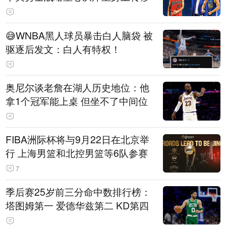
😅WNBA黑人球员暴击白人脑袋 被
驱逐后发文：白人有特权！
奥尼尔谈老詹在湖人历史地位：他
拿1个冠军能上桌 但坐不了中间位
FIBA洲际杯将与9月22日在北京举
行 上海男篮和北控男篮等6队参赛
7
季后赛25岁前三分命中数排行榜：
塔图姆第一 爱德华兹第二 KD第四