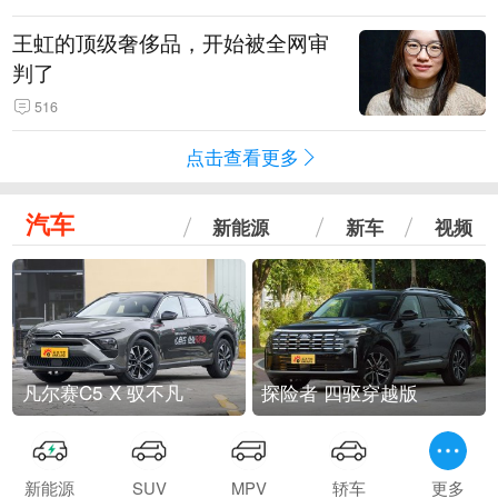
王虹的顶级奢侈品，开始被全网审
判了
516
点击查看更多
汽车
新能源
新车
视频
凡尔赛C5 X 驭不凡
探险者 四驱穿越版
新能源
SUV
MPV
轿车
更多