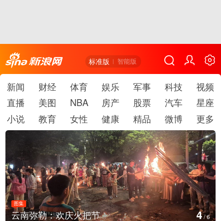
标准版
智能版
新闻
财经
体育
娱乐
军事
科技
视频
直播
美图
NBA
房产
股票
汽车
星座
小说
教育
女性
健康
精品
微博
更多
图集
5
南弥勒：欢庆火把节
江西
/
6