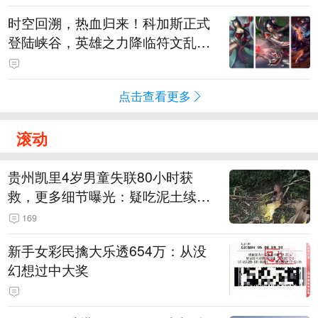
时空回溯，热血归来！科加斯正式
登陆峡谷，英雄之力降临符文乱
斗！
点击查看更多
滚动
贵州凯里4岁男童失联80小时获
救，更多细节曝光：疑吃泥土续
命，搜救至20米附近错过多找3天
169
新手女彩民擒大乐透654万：从没
幻想过中大奖