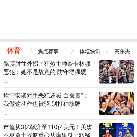
体育
焦点赛事
体坛快讯
高尔夫
胳膊肘往外拐？狂热主帅谈卡林顿
恶犯：她不是故意的 防守得强硬
坎宁安谈对手恶犯还喊“白命贵”：
我做这动作也被驱 别打种族牌
市值从3亿飙升至110亿美元！美媒
不爽勇士战略重心从库里身上转移