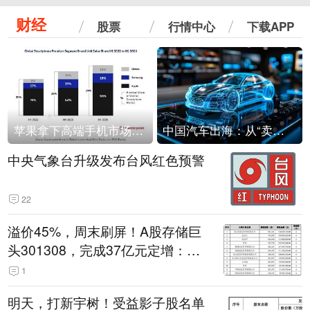
财经
股票
行情中心
下载APP
苹果拿下高端手机市场65%的份额：iPhone 17系列功不可没
中国汽车出海：从“卖出去”到“走进去”
中央气象台升级发布台风红色预警
22
溢价45%，周末刷屏！A股存储巨
头301308，完成37亿元定增：现
价386.6元，定增价560元
1
明天，打新宇树！受益影子股名单