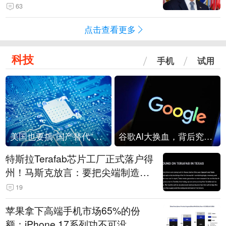
63
点击查看更多
科技
手机
试用
美国也要搞“国产替代”？先算清三笔账
谷歌AI大换血，背后究竟发生了什么？
特斯拉Terafab芯片工厂正式落户得
州！马斯克放言：要把尖端制造带
回美国
19
苹果拿下高端手机市场65%的份
额：iPhone 17系列功不可没