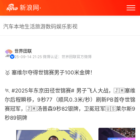
新浪网·
汽车
本地生活
旅游
数码
娱乐
影视
世界田联
25-09-14 21:25
微博认证：世界田联官方微博
🥇 塞维尔夺得世锦赛男子100米金牌！
🏃 #2025年东京田径世锦赛# 男子飞人大战，🇯🇲塞维
尔后程瞬移，9秒77（顺风0.3米/秒）刷新PB首夺世锦
赛冠军，🇯🇲汤普森9秒82银牌，卫冕冠军🇺🇸莱尔斯9
秒89铜牌 ​