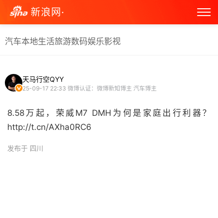
新浪网·
汽车
本地生活
旅游
数码
娱乐
影视
天马行空QYY
25-09-17 22:33
微博认证：微博新知博主 汽车博主
8.58万起，荣威M7 DMH为何是家庭出行利器？
http://t.cn/AXha0RC6 ​
发布于 四川