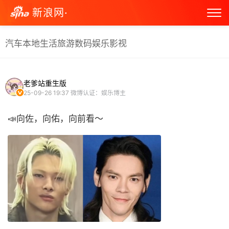
新浪网·
汽车
本地生活
旅游
数码
娱乐
影视
老爹站重生版
25-09-26 19:37
微博认证：娱乐博主
📣向佐，向佑，向前看～ ​