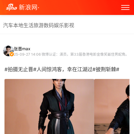
新浪网·
汽车
本地生活
旅游
数码
娱乐
影视
张晋max
25-09-27 14:06
微博认证：演员，第33届香港电影金像奖最佳男配角。
#拍摄无止晋#人间惊鸿客，幸在江湖过#披荆斩棘# ​