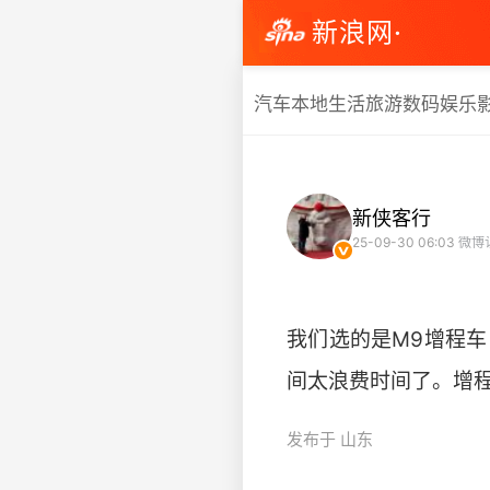
新浪网·
汽车
本地生活
旅游
数码
娱乐
新侠客行
25-09-30 06:03
微博
我们选的是M9增程
间太浪费时间了。增程
发布于 山东