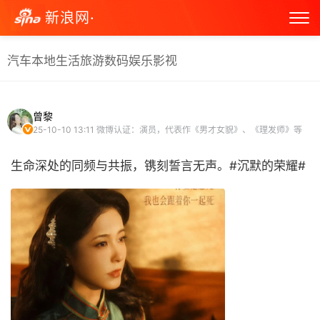
新浪网·
汽车
本地生活
旅游
数码
娱乐
影视
曾黎
25-10-10 13:11
微博认证：演员，代表作《男才女貌》、《理发师》等
生命深处的同频与共振，镌刻誓言无声。#沉默的荣耀# ​