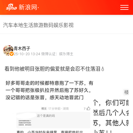
新浪网·
汽车
本地生活
旅游
数码
娱乐
影视
青木西子
25-10-20 13:24
微博认证：娱乐博主
看到他被明目张胆的偏爱就是会忍不住落泪💧 ​