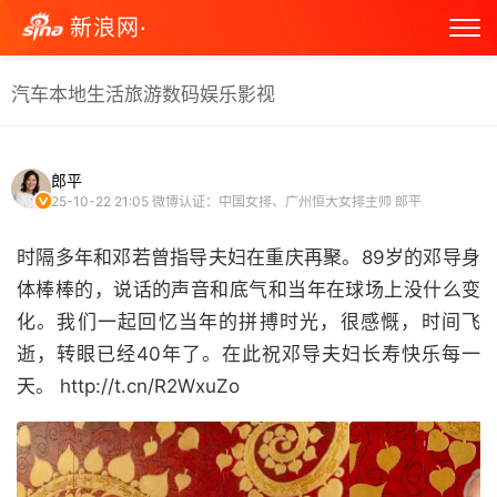
新浪网·
汽车
本地生活
旅游
数码
娱乐
影视
郎平
25-10-22 21:05
微博认证：中国女排、广州恒大女排主帅 郎平
时隔多年和邓若曾指导夫妇在重庆再聚。89岁的邓导身
体棒棒的，说话的声音和底气和当年在球场上没什么变
化。我们一起回忆当年的拼搏时光，很感慨，时间飞
逝，转眼已经40年了。在此祝邓导夫妇长寿快乐每一
天。 http://t.cn/R2WxuZo ​