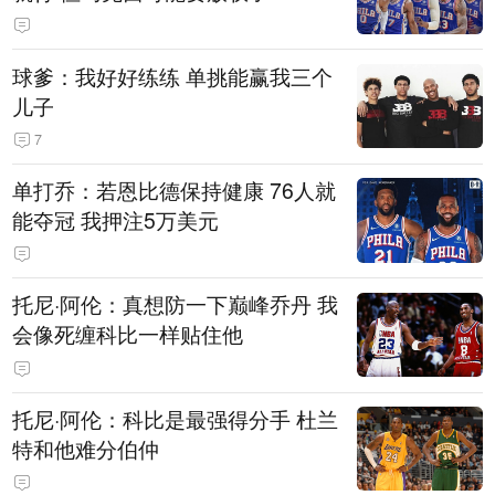
球爹：我好好练练 单挑能赢我三个
儿子
7
单打乔：若恩比德保持健康 76人就
能夺冠 我押注5万美元
托尼·阿伦：真想防一下巅峰乔丹 我
会像死缠科比一样贴住他
托尼·阿伦：科比是最强得分手 杜兰
特和他难分伯仲