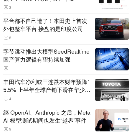
3
平台都不自己造了！本田史上首次
外包整车平台 接盘的是印度公司
8
字节跳动推出大模型SeedRealtime
国产算力逻辑有望持续加强
丰田汽车净利或三连跌本财年预降1
5.5% 上半年全球产销下滑在华少卖
14.3万辆
4
继 OpenAI、Anthropic 之后，Meta
AI 模型测试期间也发生“越界”事件
9