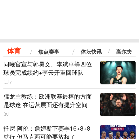
体育
焦点赛事
体坛快讯
高尔夫
同曦官宣与郭昊文、李斌卓等四位
球员完成续约+李云开重回球队
7
猛龙主教练：欧洲联赛最棒的方面
是球迷 在运营层面还有提升空间
托尼·阿伦：詹姆斯下赛季16+8+8
就行 但马克西可能要放权了