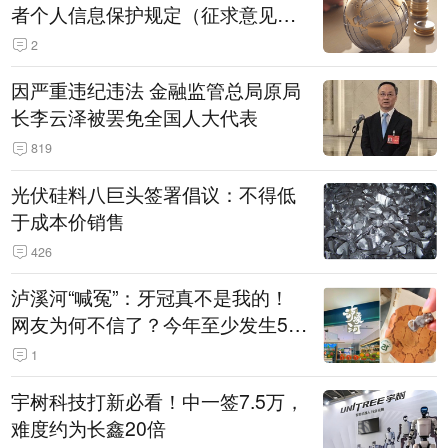
者个人信息保护规定（征求意见
稿）》公开征求意见
2
因严重违纪违法 金融监管总局原局
长李云泽被罢免全国人大代表
819
光伏硅料八巨头签署倡议：不得低
于成本价销售
426
泸溪河“喊冤”：牙冠真不是我的！
网友为何不信了？今年至少发生5
起“食品冤案”
1
宇树科技打新必看！中一签7.5万，
难度约为长鑫20倍