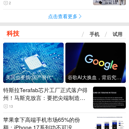
2
点击查看更多
科技
手机
试用
美国也要搞“国产替代”？先算清三笔账
谷歌AI大换血，背后究竟发生了什么？
特斯拉Terafab芯片工厂正式落户得
州！马斯克放言：要把尖端制造带
回美国
13
苹果拿下高端手机市场65%的份
额：iPhone 17系列功不可没