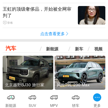
王虹的顶级奢侈品，开始被全网审
判了
516
点击查看更多
汽车
新能源
新车
视频
北京越野BJ30 旅行家
风云T9L 230 Max
新能源
SUV
MPV
轿车
更多