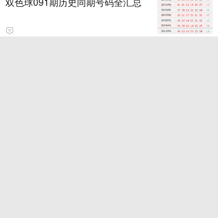
双色球091期历史同期号码全汇总
中广核8·7公众开放体验日
竞彩欧亚对照：法马利康盘口存差
异
卖身投靠特朗普？因凡蒂诺捅了大
号马蜂窝
9
商家称1小时被20条差评后门店倒
闭