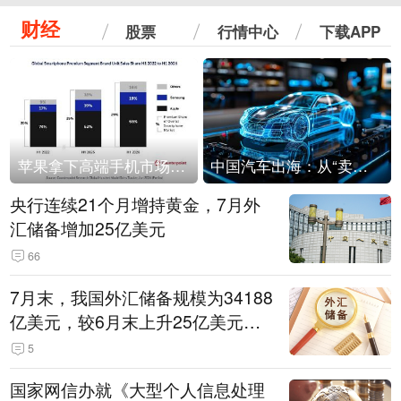
财经
股票
行情中心
下载APP
苹果拿下高端手机市场65%的份额：iPhone 17系列功不可没
中国汽车出海：从“卖出去”到“走进去”
央行连续21个月增持黄金，7月外
汇储备增加25亿美元
66
7月末，我国外汇储备规模为34188
亿美元，较6月末上升25亿美元，
升幅为0.07%
5
国家网信办就《大型个人信息处理