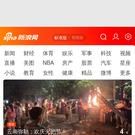
标准版
智能版
新闻
财经
体育
娱乐
军事
科技
视频
直播
美图
NBA
房产
股票
汽车
星座
小说
教育
女性
健康
精品
微博
更多
图集
5
南弥勒：欢庆火把节
江西
/
6