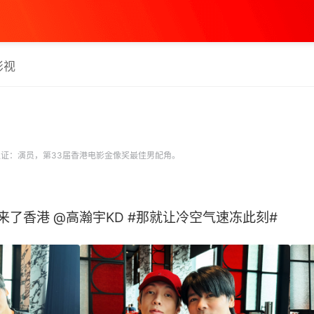
影视
证：演员，第33届香港电影金像奖最佳男配角。
来了香港 @高瀚宇KD #那就让冷空气速冻此刻# ​