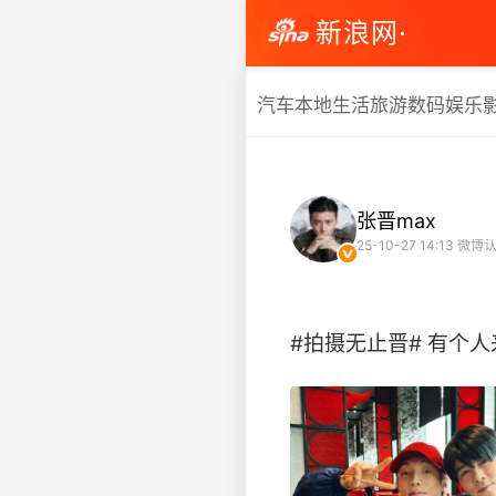
新浪网·
汽车
本地生活
旅游
数码
娱乐
张晋max
25-10-27 14:13
微博认
#拍摄无止晋# 有个人