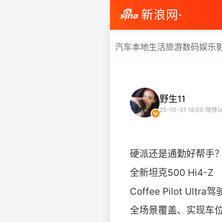
新浪网·
汽车
本地生活
旅游
数码
娱乐
野生11
25-10-31 18:00
微博认
硬派还是通勤好帮手
全新坦克500 Hi4-Z
Coffee Pilot Ult
全场景覆盖、实现车