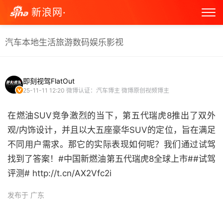
新浪网·
汽车
本地生活
旅游
数码
娱乐
影视
即刻视驾FlatOut
25-11-11 12:20
微博认证：汽车博主 微博原创视频博主
在燃油SUV竞争激烈的当下，第五代瑞虎8推出了双外
观/内饰设计，并且以大五座豪华SUV的定位，旨在满足
不同用户需求。那它的实际表现如何呢？我们通过试驾
找到了答案！#中国新燃油第五代瑞虎8全球上市##试驾
评测# http://t.cn/AX2Vfc2i ​
发布于 广东